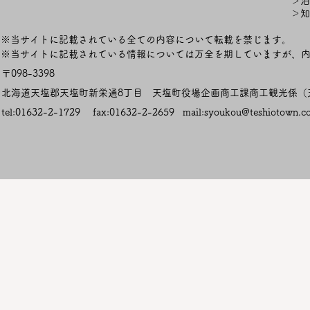
＞泊
＞知
※当サイトに記載されている全ての内容について転載を禁じます。
​※当サイトに記載されている情報については万全を期していますが、
〒098-3398
​北海道天塩郡天塩町新栄通8丁目
天塩町役場企画商工課商工観光係
tel:01632-2-1729 fax:01632-2-2659 mail:
syoukou@teshiotown.c