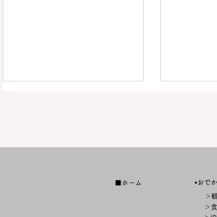
【沢山のご来場ありがとうご
【終了しま
▪️おで
■ホーム
ざいました！】「第４回天塩
塩川しじみ
＞
川しじみまつり」詳細決定！
＞
【終了しました】