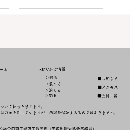
【終了しました】「第４回天
▪️おでかけ情報
ーム
塩川しじみまつり」開催！
＞観る
■お知らせ
＞食べる
■アクセス
＞泊まる
＞知る
■会員一覧
について転載を禁じます。
ては万全を期していますが、内容を保証するものではありません。
役場企画商工課商工観光係（天塩町観光協会事務局）