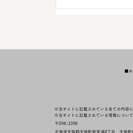
【沢山のご来場ありがとうご
■ホ
ざいました！】「第４回天塩
川しじみまつり」詳細決定！
【終了しました】
※当サイトに記載されている全ての内容
​※当サイトに記載されている情報につい
〒098-3398
​北海道天塩郡天塩町新栄通8丁目
天塩町