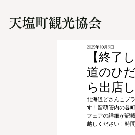
​天塩町観光協会
2025年10月9日
【終了
道のひ
ら出店
北海道どさんこプラ
す！留萌管内の各町
フェアの詳細が記
越しください！時