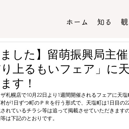
ホーム
知る
観
しました】留萌振興局主催
だり上るもいフェア」に
します！
ザ札幌店で10月22日より1週間開催されるフェアに天
村が1日ずつ町のＰＲを行う形式で、天塩町は1日目の2
載されているチラシ等は追って掲載させていただきます
間等は下記のとおりです。