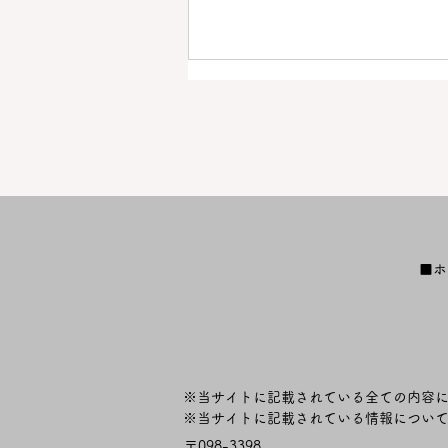
【沢山のご来場ありがとうご
■ホ
ざいました！】「第４回天塩
川しじみまつり」詳細決定！
【終了しました】
※当サイトに記載されている全ての内容
​※当サイトに記載されている情報につい
〒098-3398