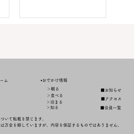
【終了しました】「第４回天
▪️おでかけ情報
ーム
塩川しじみまつり」開催！
＞観る
■お知らせ
＞食べる
■アクセス
＞泊まる
＞知る
■会員一覧
について転載を禁じます。
ては万全を期していますが、内容を保証するものではありません。