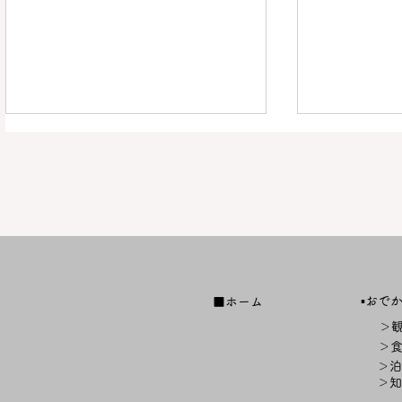
【沢山のご来場ありがとうご
【終了しま
▪️おで
■ホーム
ざいました！】「第４回天塩
塩川しじみ
＞
川しじみまつり」詳細決定！
＞
【終了しました】
＞泊
＞知