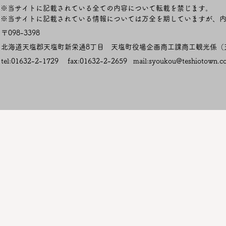
※当サイトに記載されている全ての内容について転載を禁じます。
​※当サイトに記載されている情報については万全を期していますが、
〒098-3398
​北海道天塩郡天塩町新栄通8丁目
天塩町役場企画商工課商工観光係
tel:01632-2-1729 fax:01632-2-2659 mail:
syoukou@teshiotown.c