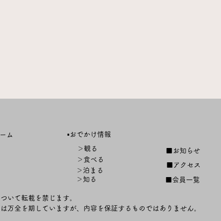
▪️おでかけ情報
ーム
＞観る
■お知らせ
＞食べる
■アクセス
＞泊まる
＞知る
■会員一覧
について転載を禁じます。
ては万全を期していますが、内容を保証するものではありません。